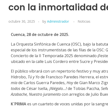
con la inmortalidad de
octubre 30, 2025
by
Administrador
Noticias
Cuenca, 28 de octubre de 2025.
La Orquesta Sinfónica de Cuenca (OSC), bajo la batuta 
especial de los instrumentistas de las filas de la OSC:
Concierto de la II Temporada 2025 denominado ¡Festeja
ubicado en la calle Luis Cordero entre Sucre y Presiden
El público vibrará con un repertorio festivo y muy atr
Hidrobo,
Tú y Yo
de Francisco Paredes Herrera, el est
mía
de Carlos Guerra Paredes,
Hoy
de Gian Marco Zigna
todos
de César Isella,
¡Niégalo…!
de Tobías Paccha,
Seño
Azabache, Nuestro juramento
con arreglos de Julio Bue
K´PRIMA
es un cuarteto de voces unidas por la sangre