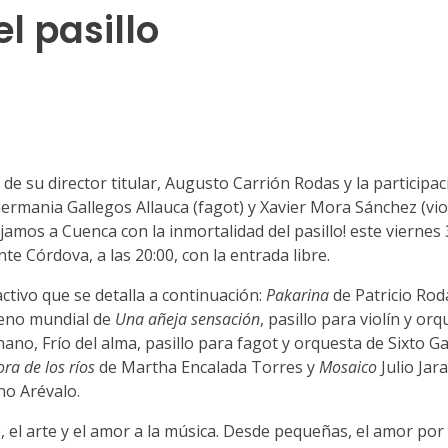
l pasillo
de su director titular, Augusto Carrión Rodas y la participac
 Germania Gallegos Allauca (fagot) y Xavier Mora Sánchez (viol
mos a Cuenca con la inmortalidad del pasillo! este viernes 3
te Córdova, a las 20:00, con la entrada libre.
activo que se detalla a continuación:
Pakarina
de Patricio Rod
reno mundial de
Una añeja sensación
, pasillo para violín y o
no, Frío del alma, pasillo para fagot y orquesta de Sixto G
ra de los ríos
de Martha Encalada Torres y
Mosaico
Julio Jar
no Arévalo.
, el arte y el amor a la música. Desde pequeñas, el amor por