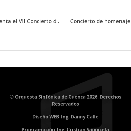
La Orquesta Sinfónica de Cuenca presenta el VII Concierto de la II Temporada 2025 con el director invitado Tobias Van De Locht
© Orquesta Sinfónica de Cuenca 2026. Derechos
Reservados
Diseño WEB_Ing_Danny Calle
Programación_Ing_Cristian Saquicela